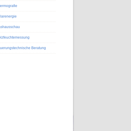
ermografie
larenergie
shausschau
lzfeuchtemessung
uerungstechnische Beratung