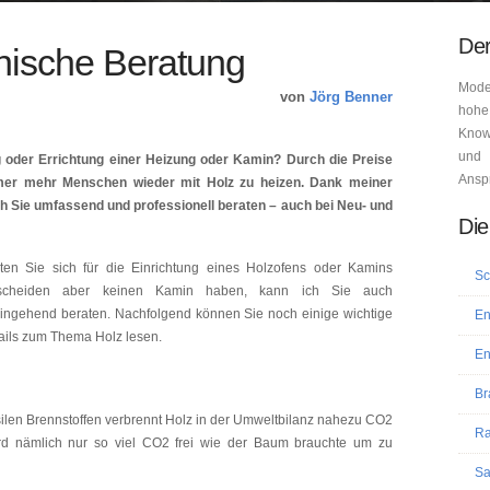
Der
nische Beratung
Mode
von
Jörg Benner
hohe
Know-
und 
 oder Errichtung einer Heizung oder Kamin? Durch die Preise
Ansp
mmer mehr Menschen wieder mit Holz zu heizen. Dank meiner
h Sie umfassend und professionell beraten – auch bei Neu- und
Die
lten Sie sich für die Einrichtung eines Holzofens oder Kamins
Sc
tscheiden aber keinen Kamin haben, kann ich Sie auch
ingehend beraten. Nachfolgend können Sie noch einige wichtige
En
ails zum Thema Holz lesen.
En
Br
silen Brennstoffen verbrennt Holz in der Umweltbilanz nahezu CO2
Ra
rd nämlich nur so viel CO2 frei wie der Baum brauchte um zu
Sa