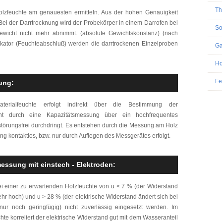
Th
Holzfeuchte am genauesten ermitteln. Aus der hohen Genauigkeit
 Bei der Darrtrocknung wird der Probekörper in einem Darrofen bei
So
ewicht nicht mehr abnimmt. (absolute Gewichtskonstanz) (nach
kator (Feuchteabschluß) werden die darrtrockenen Einzelproben
Ga
Ho
Fe
ung:
terialfeuchte erfolgt indirekt über die Bestimmung der
hieht durch eine Kapazitätsmessung über ein hochfrequentes
 störungsfrei durchdringt. Es entstehen durch die Messung am Holz
g kontaktlos, bzw. nur durch Auflegen des Messgerätes erfolgt.
essung mit einstech - Elektroden:
 einer zu erwartenden Holzfeuchte von u < 7 % (der Widerstand
hr hoch) und u > 28 % (der elektrische Widerstand ändert sich bei
ur noch geringfügig) nicht zuverlässig eingesetzt werden. Im
e korreliert der elektrische Widerstand gut mit dem Wasseranteil