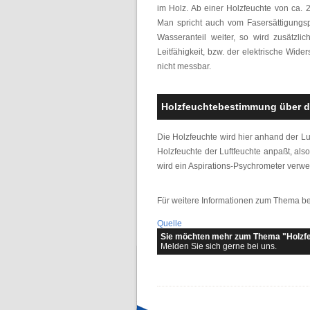
im Holz. Ab einer Holzfeuchte von ca. 
Man spricht auch vom Fasersättigungsp
Wasseranteil weiter, so wird zusätzl
Leitfähigkeit, bzw. der elektrische Wide
nicht messbar.
Holzfeuchtebestimmung über die
Die Holzfeuchte wird hier anhand der Lu
Holzfeuchte der Luftfeuchte anpaßt, als
wird ein Aspirations-Psychrometer verwe
Für weitere Informationen zum Thema b
Quelle
Sie möchten mehr zum Thema "Holzf
Melden Sie sich gerne bei uns.