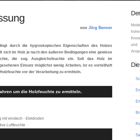
Der
ssung
Mode
von
Jörg Benner
hohe
Know-
und 
ingt durch die hygroskopischen Eigenschaften des Holzes
Ansp
llt sich im Holz je nach den äußeren Bedingungen eine gewisse
chte, die sog. Ausgleichsfeuchte ein. Soll das Holz im
Die
gesehenen Einsatz möglichst wenig Arbeiten, ist es vorteilhaft
 Holzfeuchte vor der Verarbeitung zu ermitteln.
Sc
En
ahren um die Holzfeuchte zu ermitteln.
En
Br
mit einstech - Elektroden
Ra
ive Luftfeuchte
Sa