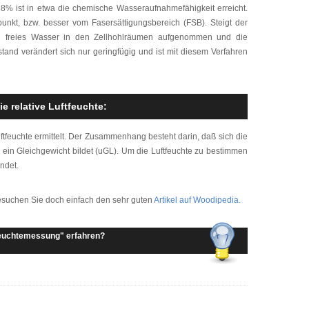
28% ist in etwa die chemische Wasseraufnahmefähigkeit erreicht.
unkt, bzw. besser vom Fasersättigungsbereich (FSB). Steigt der
ich freies Wasser in den Zellhohlräumen aufgenommen und die
rstand verändert sich nur geringfügig und ist mit diesem Verfahren
 relative Luftfeuchte:
ftfeuchte ermittelt. Der Zusammenhang besteht darin, daß sich die
o ein Gleichgewicht bildet (uGL). Um die Luftfeuchte zu bestimmen
ndet.
esuchen Sie doch einfach den sehr guten
Artikel auf Woodipedia.
euchtemessung" erfahren?