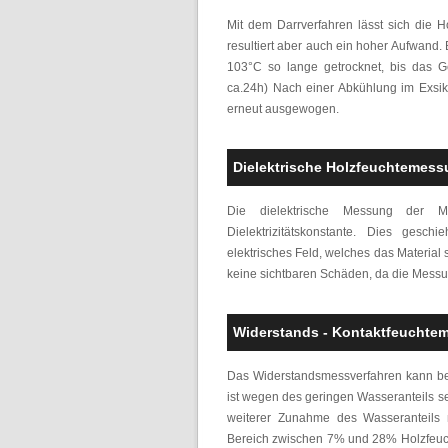
Mit dem Darrverfahren lässt sich die 
resultiert aber auch ein hoher Aufwand.
103°C so lange getrocknet, bis das G
ca.24h) Nach einer Abkühlung im Exsik
erneut ausgewogen.
Dielektrische Holzfeuchtemess
Die dielektrische Messung der Ma
Dielektrizitätskonstante. Dies gesc
elektrisches Feld, welches das Material
keine sichtbaren Schäden, da die Messun
Widerstands - Kontaktfeuchtem
Das Widerstandsmessverfahren kann bei
ist wegen des geringen Wasseranteils se
weiterer Zunahme des Wasseranteils n
Bereich zwischen 7% und 28% Holzfeucht