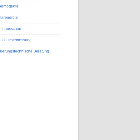
ermografie
larenergie
shausschau
lzfeuchtemessung
uerungstechnische Beratung